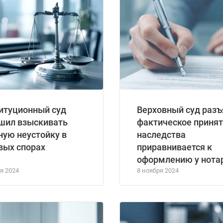
итуционный суд
Верховный суд разъ
шил взыскивать
фактическое приня
ную неустойку в
наследства
вых спорах
приравнивается к
оформлению у нота
я 2024
8 ноября 2024