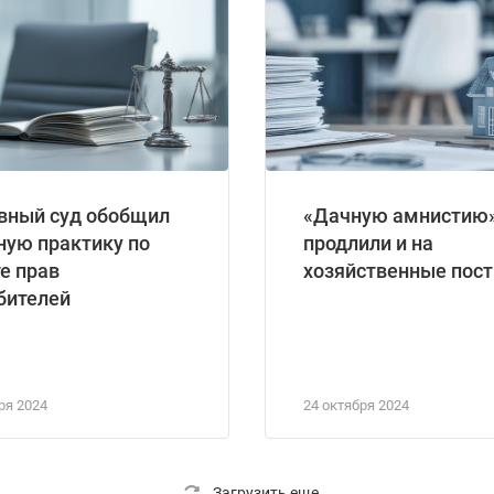
вный суд обобщил
«Дачную амнистию
ную практику по
продлили и на
е прав
хозяйственные пос
бителей
ря 2024
24 октября 2024
Загрузить еще