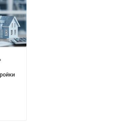
»
тройки